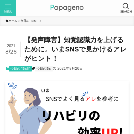
MENU
SEARCH
ホーム
今日の "Bis!!"
【発声障害】知覚認識力を上げる
2021
ために。いまSNSで見かけるアレ
8/26
がヒント！
2021年8月26日
今日の "Bis!!"
今日のBis