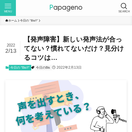
MENU
SEARCH
ホーム
今日の "Bis!!"
【発声障害】新しい発声法が合っ
2022
てない？慣れてないだけ？見分け
2/13
るコツは…
2022年2月13日
今日の "Bis!!"
今日のBis