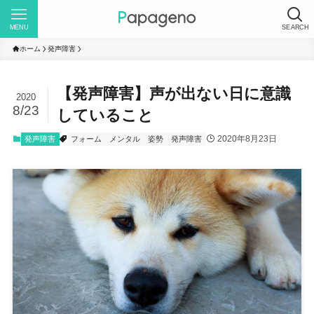
MENU
SEARCH
ホーム
発声障害
【発声障害】声が出ない日に意識
2020
8/23
していること
2020年8月23日
発声障害
フォーム
メンタル
姿勢
発声障害